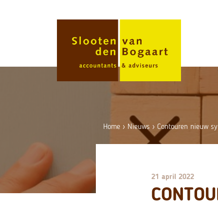
Skip
to
content
Home
›
Nieuws
›
Contouren nieuw s
21 april 2022
CONTOU