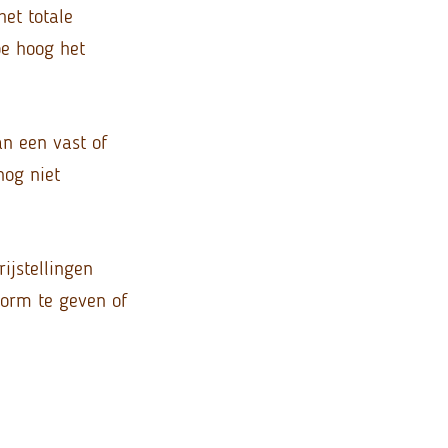
het totale
oe hoog het
an een vast of
nog niet
ijstellingen
vorm te geven of