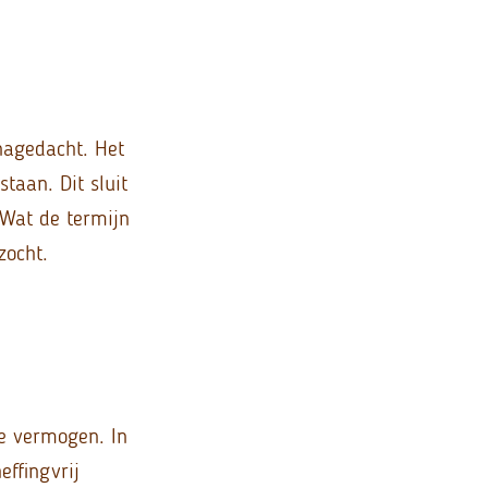
nagedacht. Het
taan. Dit sluit
 Wat de termijn
zocht.
e vermogen. In
ffingvrij