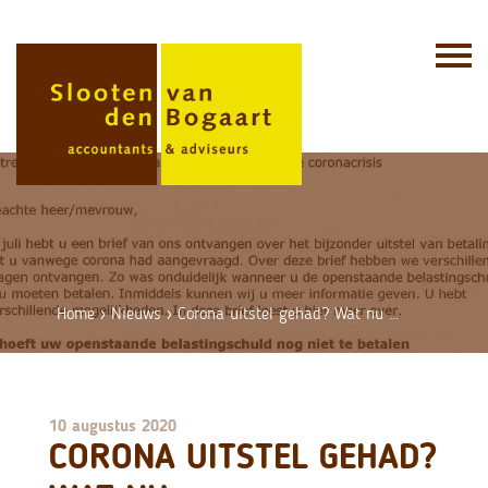
Skip
to
content
Home
›
Nieuws
›
Corona uitstel gehad? Wat nu …
10 augustus 2020
CORONA UITSTEL GEHAD?