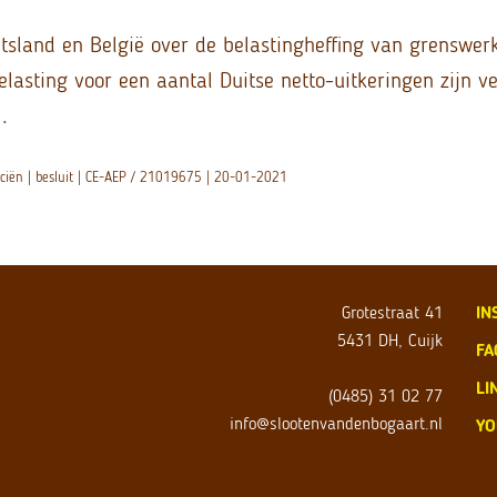
tsland en België over de belastingheffing van grenswer
belasting voor een aantal Duitse netto-uitkeringen zijn v
.
nciën | besluit | CE-AEP / 21019675 | 20-01-2021
Grotestraat 41
IN
5431 DH, Cuijk
FA
LI
(0485) 31 02 77
info@slootenvandenbogaart.nl
YO