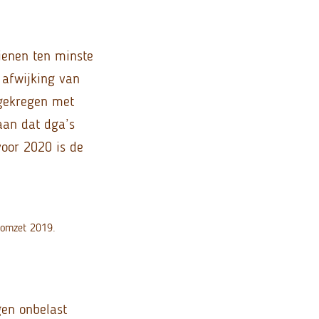
ienen ten minste
n afwijking van
 gekregen met
aan dat dga’s
voor 2020 is de
 omzet 2019.
en onbelast