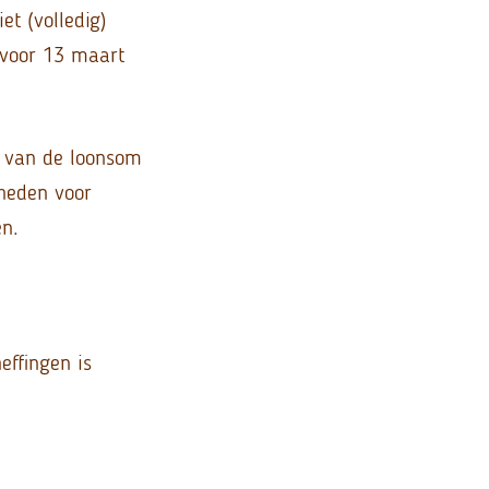
t (volledig)
 voor 13 maart
0 van de loonsom
heden voor
en.
effingen is