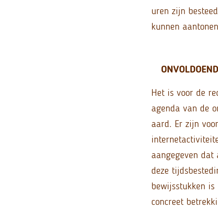
uren zijn bestee
kunnen aantonen.
ONVOLDOENDE
Het is voor de r
agenda van de on
aard. Er zijn voo
internetactivitei
aangegeven dat a
deze tijdsbested
bewijsstukken is
concreet betrekk