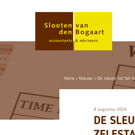
Skip
to
content
Home
›
Nieuws
›
De sleutel tot het 
8 augustus 2024
DE SLE
ZELFST