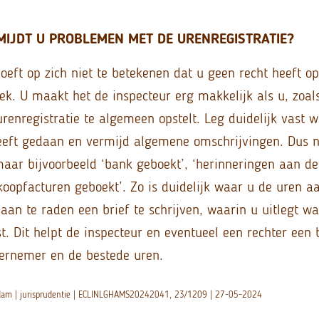
RMIJDT U PROBLEMEN MET DE URENREGISTRATIE?
oeft op zich niet te betekenen dat u geen recht heeft o
rek. U maakt het de inspecteur erg makkelijk als u, zoal
enregistratie te algemeen opstelt. Leg duidelijk vast w
eft gedaan en vermijd algemene omschrijvingen. Dus n
 maar bijvoorbeeld ‘bank geboekt’, ‘herinneringen aan de
nkoopfacturen geboekt’. Zo is duidelijk waar u de uren a
aan te raden een brief te schrijven, waarin u uitlegt w
 Dit helpt de inspecteur en eventueel een rechter een b
dernemer en de bestede uren.
rdam | jurisprudentie | ECLINLGHAMS20242041, 23/1209 | 27-05-2024