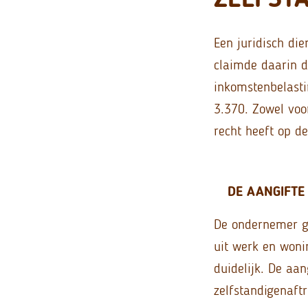
Een juridisch di
claimde daarin d
inkomstenbelastin
3.370. Zowel voo
recht heeft op de
DE AANGIFTE
De ondernemer ga
uit werk en woni
duidelijk. De aa
zelfstandigenaft