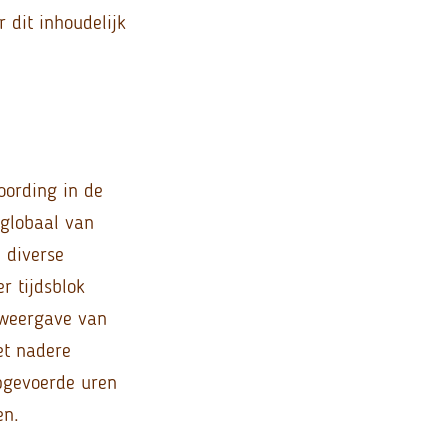
 dit inhoudelijk
oording in de
 globaal van
 diverse
r tijdsblok
 weergave van
et nadere
opgevoerde uren
en.