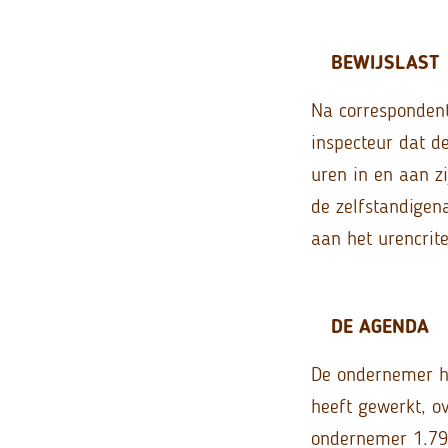
BEWIJSLAST
Na correspondent
inspecteur dat d
uren in en aan z
de zelfstandigen
aan het urencrit
DE AGENDA
De ondernemer he
heeft gewerkt, o
ondernemer 1.795