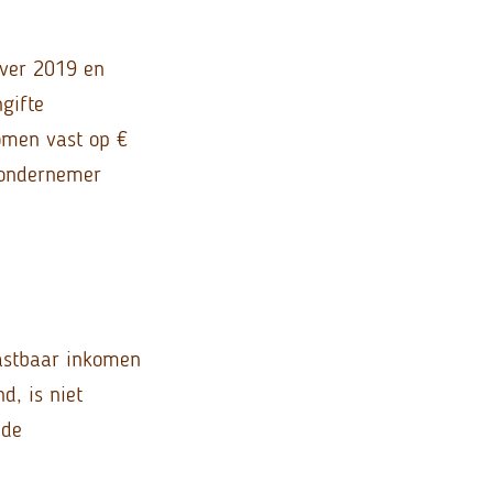
over 2019 en
gifte
komen vast op €
e ondernemer
lastbaar inkomen
d, is niet
 de