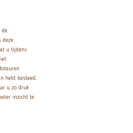
p de
s deze
at u tijdens
iet
biteuren
an hebt besteed.
aar u zo druk
eter inzicht te