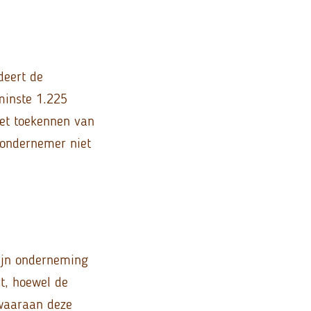
deert de
minste 1.225
het toekennen van
 ondernemer niet
zijn onderneming
t, hoewel de
 waaraan deze