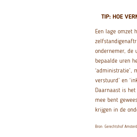
TIP: HOE VE
Een lage omzet h
zelfstandigenaft
ondernemer, de ur
bepaalde uren he
‘administratie’,
verstuurd’ en ‘i
Daarnaast is het 
mee bent geweest.
krijgen in de on
Bron: Gerechtshof Amste