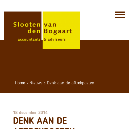
Skip
to
content
Home
›
Nieuws
›
Denk aan de aftrekposten
18 december 2014
DENK AAN DE