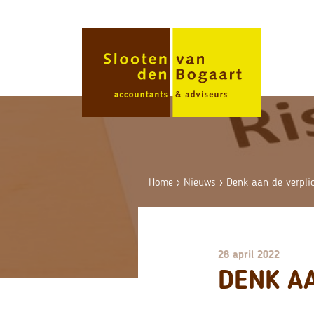
Skip
to
content
Home
›
Nieuws
›
Denk aan de verpli
28 april 2022
DENK AA