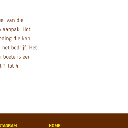
el van die
n aanpak. Het
eding die kan
het bedrijf. Het
 boete is een
 1 tot 4
STAGRAM
HOME