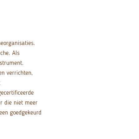
eorganisaties.
che. Als
strument.
en verrichten,
t
ecertificeerde
er die niet meer
 een goedgekeurd