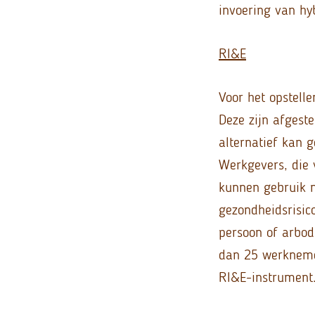
invoering van hy
RI&E
Voor het opstell
Deze zijn afgest
alternatief kan
Werkgevers, die 
kunnen gebruik m
gezondheidsrisic
persoon of arbodi
dan 25 werknemer
RI&E-instrument