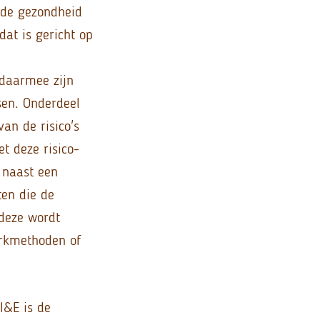
 de gezondheid
at is gericht op
 daarmee zijn
sen. Onderdeel
an de risico's
t deze risico-
t naast een
ten die de
deze wordt
erkmethoden of
I&E is de