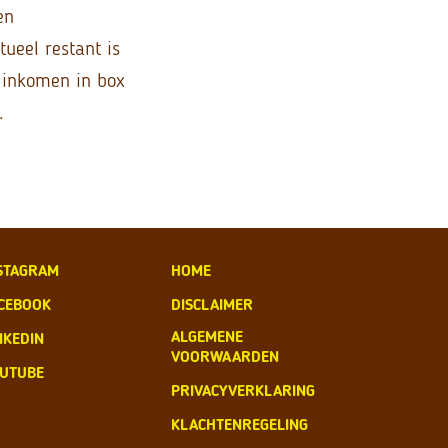
en
ueel restant is
 inkomen in box
.
STAGRAM
HOME
CEBOOK
DISCLAIMER
ALGEMENE
NKEDIN
VOORWAARDEN
UTUBE
PRIVACYVERKLARING
KLACHTENREGELING