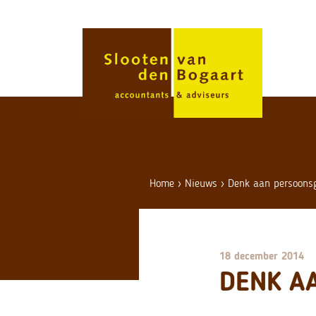
Skip
to
content
Home
›
Nieuws
›
Denk aan persoons
18 december 2014
DENK A