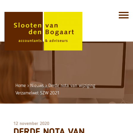
Skip
to
content
Home
›
Nieuws
›
Derde nota van wijziging
Verzamelwet SZW 2021
12 november 2020
DERDE NOTA VAN