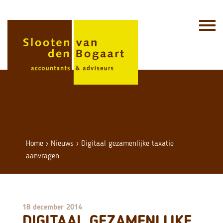
Skip
to
content
Home
›
Nieuws
›
Digitaal gezamenlijke taxatie
aanvragen
18 december 2014
DIGITAAL GEZAMENLIJKE