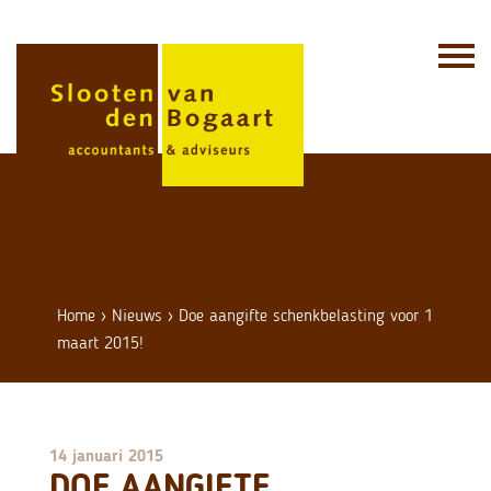
Skip
to
content
Home
›
Nieuws
›
Doe aangifte schenkbelasting voor 1
maart 2015!
14 januari 2015
DOE AANGIFTE