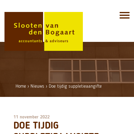
Skip
to
content
Home
›
Nieuws
›
Doe tijdig suppletieaangifte
11 november 2022
DOE TIJDIG