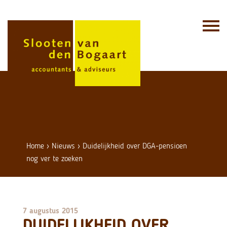
Skip
to
content
Home
›
Nieuws
›
Duidelijkheid over DGA-pensioen
nog ver te zoeken
7 augustus 2015
DUIDELIJKHEID OVER