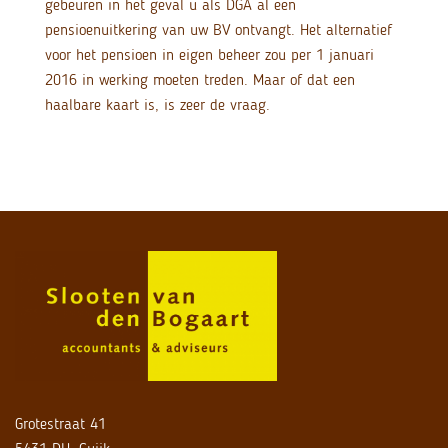
gebeuren in het geval u als DGA al een
pensioenuitkering van uw BV ontvangt. Het alternatief
voor het pensioen in eigen beheer zou per 1 januari
2016 in werking moeten treden. Maar of dat een
haalbare kaart is, is zeer de vraag.
Grotestraat 41