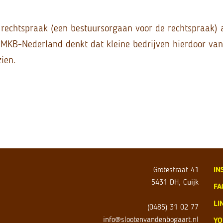
rechtspraak (een bestuursorgaan voor de rechtspraak) 
 MKB-Nederland denkt dat kleine bedrijven hierdoor van
zien.
Grotestraat 41
IN
5431 DH, Cuijk
FA
LI
(0485) 31 02 77
info@slootenvandenbogaart.nl
YO