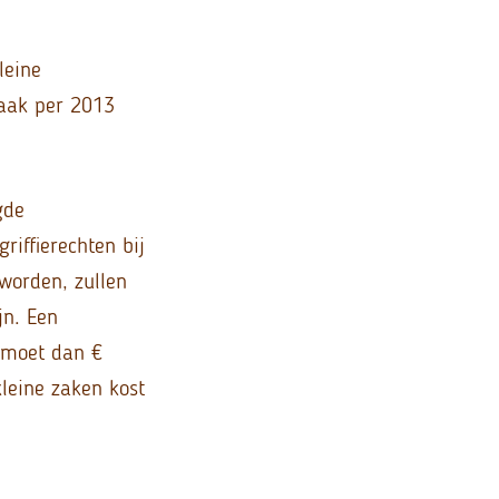
leine
raak per 2013
gde
riffierechten bij
worden, zullen
jn. Een
, moet dan €
kleine zaken kost