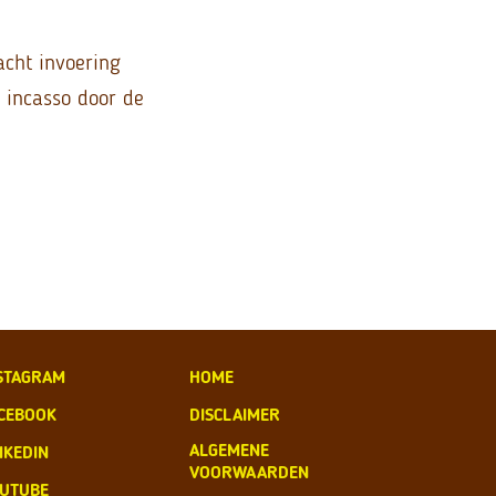
acht invoering
 incasso door de
STAGRAM
HOME
CEBOOK
DISCLAIMER
ALGEMENE
NKEDIN
VOORWAARDEN
UTUBE