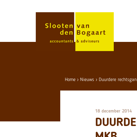
Skip
to
content
Home
›
Nieuws
›
Duurdere rechtsgan
18 december 2014
DUURDE
MKB