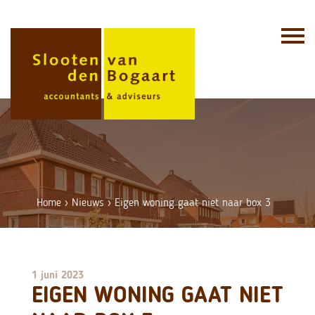
Skip
to
content
Home
›
Nieuws
›
Eigen woning gaat niet naar box 3
1 juni 2023
EIGEN WONING GAAT NIET