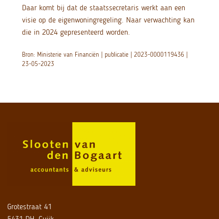
Daar komt bij dat de staatssecretaris werkt aan een
visie op de eigenwoningregeling. Naar verwachting kan
die in 2024 gepresenteerd worden.
Bron: Ministerie van Financiën | publicatie | 2023-0000119436 |
23-05-2023
Grotestraat 41
5431 DH, Cuijk