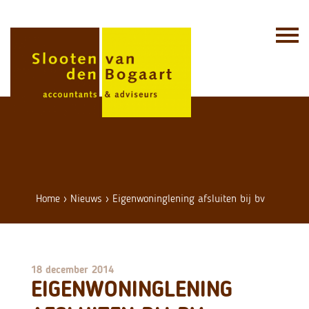
Skip
to
content
Home
›
Nieuws
›
Eigenwoninglening afsluiten bij bv
18 december 2014
EIGENWONINGLENING