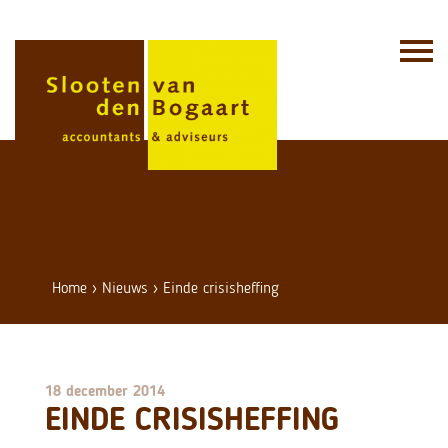
Skip
to
content
Home
›
Nieuws
›
Einde crisisheffing
18 december 2014
EINDE CRISISHEFFING