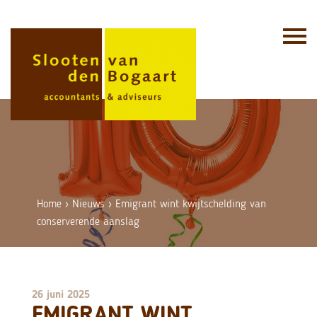
Skip
to
content
Home
›
Nieuws
›
Emigrant wint kwijtschelding van
conserverende aanslag
26 juni 2025
EMIGRANT WINT