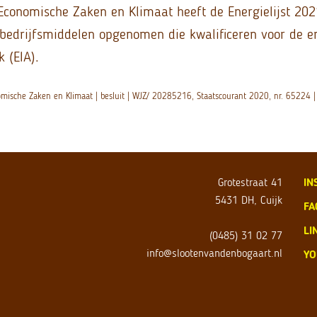
Economische Zaken en Klimaat heeft de Energielijst 2021
de bedrijfsmiddelen opgenomen die kwalificeren voor de e
k (EIA).
nomische Zaken en Klimaat | besluit | WJZ/ 20285216, Staatscourant 2020, nr. 65224
Grotestraat 41
IN
5431 DH, Cuijk
FA
LI
(0485) 31 02 77
info@slootenvandenbogaart.nl
YO