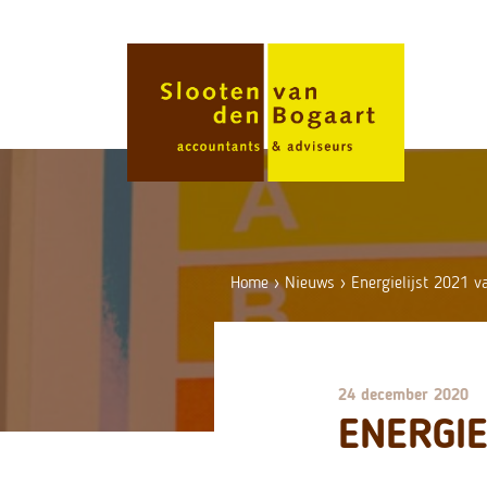
Skip
to
content
Home
›
Nieuws
›
Energielijst 2021 v
24 december 2020
ENERGIE