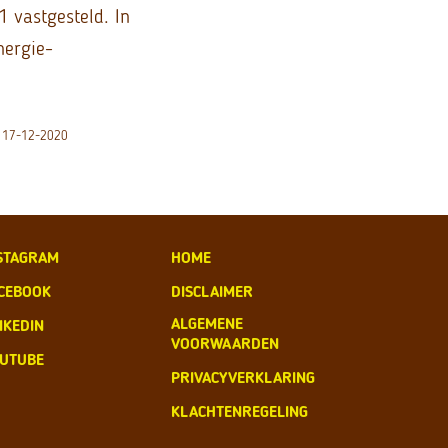
 vastgesteld. In
nergie-
 | 17-12-2020
STAGRAM
HOME
CEBOOK
DISCLAIMER
ALGEMENE
NKEDIN
VOORWAARDEN
UTUBE
PRIVACYVERKLARING
KLACHTENREGELING