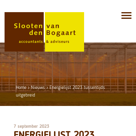
Skip
to
content
Home
›
Nieuws
›
Energielijst 2023 tussentijds
uitgebreid
7 september 2023
ENERGIELIJST 2023