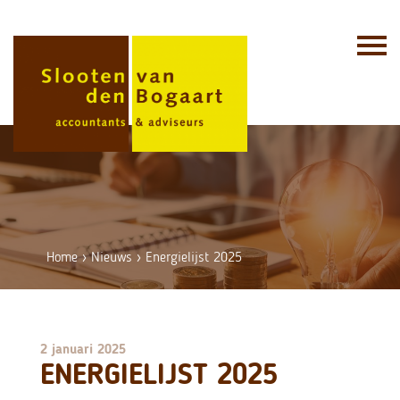
Skip
to
content
Home
›
Nieuws
›
Energielijst 2025
2 januari 2025
ENERGIELIJST 2025