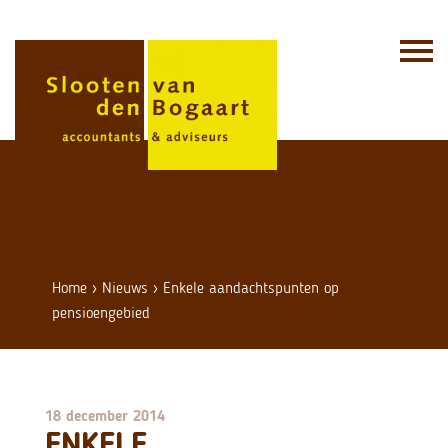
Skip
to
content
Home
›
Nieuws
›
Enkele aandachtspunten op
pensioengebied
18 december 2014
ENKELE