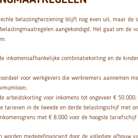
chte belastingherziening blijft nog even uit, maar de s
 belastingmaatregelen aangekondigd. Het gaat om de v
en:
de inkomensafhankelijke combinatiekorting en de kinde
nvoordeel voor werkgevers die werknemers aannemen me
nimumloon;
de arbeidskorting voor inkomens tot ongeveer € 50.000;
de tarieven in de tweede en derde belastingschijf met o
inkomensgrens met € 8.000 voor de hoogste tariefschij
n worden medegefinancierd door de volledige afbouw v