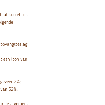
taatssecretaris
olgende
ropvangtoeslag
t een loon van
ngeveer 2%;
f van 52%.
an de algemene