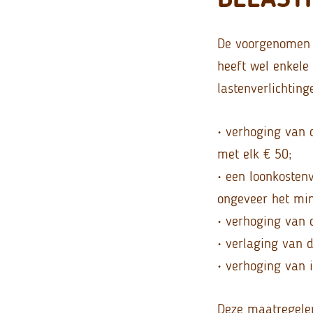
De voorgenomen e
heeft wel enkele
lastenverlichting
• verhoging van 
met elk € 50;
• een loonkoste
ongeveer het mi
• verhoging van 
• verlaging van 
• verhoging van 
Deze maatregele