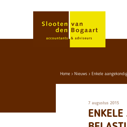
Skip
to
content
Home
›
Nieuws
›
Enkele aangekondi
7 augustus 2015
ENKELE
BELAST