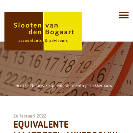
Skip
to
content
Home
›
Nieuws
›
Equivalente maatregel akkerbouw
24 februari 2022
EQUIVALENTE