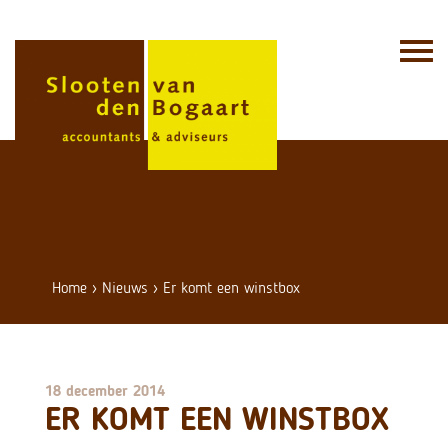
Skip
to
content
Home
›
Nieuws
›
Er komt een winstbox
18 december 2014
ER KOMT EEN WINSTBOX