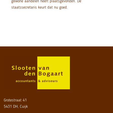
gewone aandelen heeft plaatsgevonden. De
staatssecretaris keurt dat nu goed.
Grotestraat 41
5431 DH, Cuijk