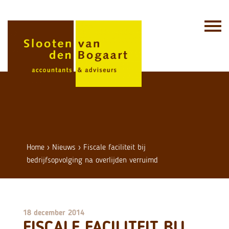
Skip
to
content
Home
›
Nieuws
›
Fiscale faciliteit bij
bedrijfsopvolging na overlijden verruimd
18 december 2014
FISCALE FACILITEIT BIJ