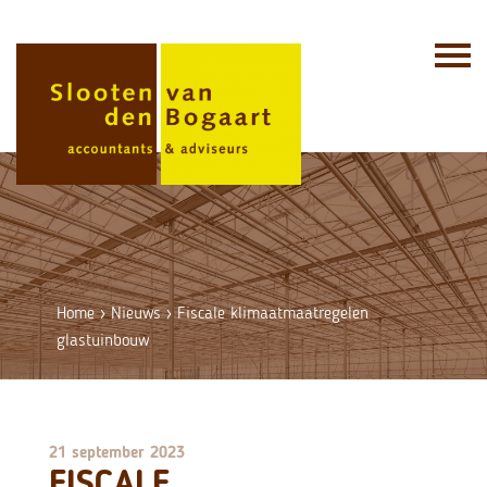
Skip
to
content
Home
›
Nieuws
›
Fiscale klimaatmaatregelen
glastuinbouw
21 september 2023
FISCALE