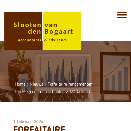
Skip
to
content
Home
›
Nieuws
›
Forfaitaire rendementen
banktegoeden en schulden 2023 bekend
1 februari 2024
FORFAITAIRE