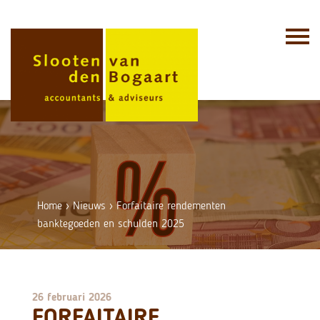
Skip
to
content
Home
›
Nieuws
›
Forfaitaire rendementen
banktegoeden en schulden 2025
26 februari 2026
FORFAITAIRE