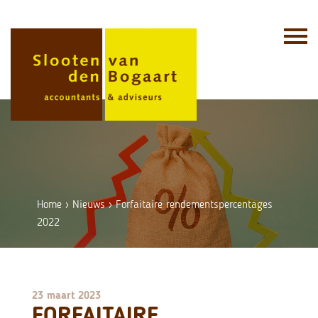
Skip
to
content
Home
›
Nieuws
›
Forfaitaire rendementspercentages
2022
23 maart 2023
FORFAITAIRE