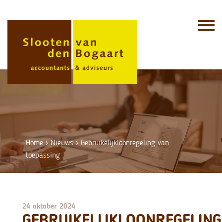
Skip
to
content
Home
›
Nieuws
›
Gebruikelijkloonregeling van
toepassing
24 oktober 2024
GEBRUIKELIJKLOONREGELING