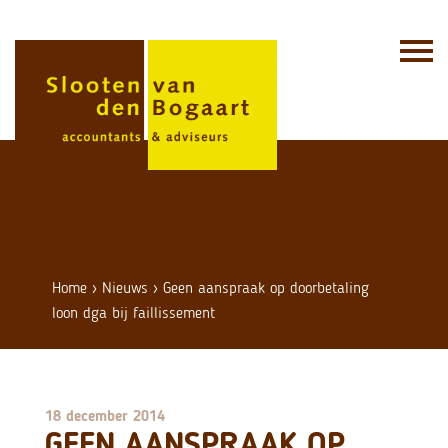
Skip
to
content
Home
›
Nieuws
›
Geen aanspraak op doorbetaling
loon dga bij faillissement
18 december 2014
GEEN AANSPRAAK OP