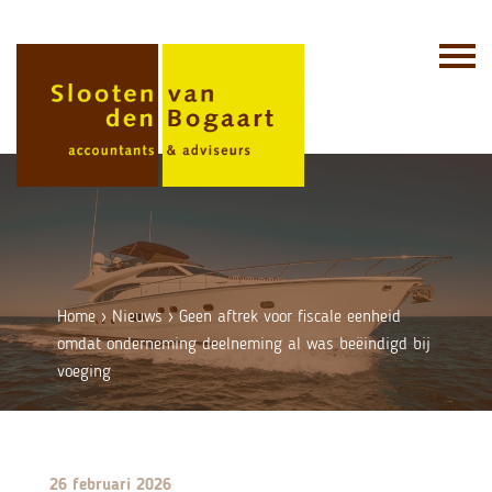
Skip
to
content
Home
›
Nieuws
›
Geen aftrek voor fiscale eenheid
omdat onderneming deelneming al was beëindigd bij
voeging
26 februari 2026