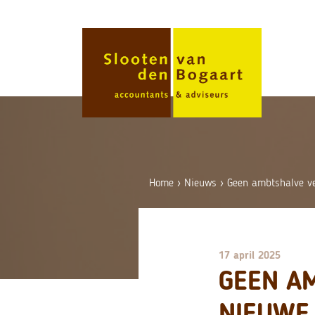
Skip
to
content
Home
›
Nieuws
›
Geen ambtshalve ve
17 april 2025
GEEN A
NIEUWE