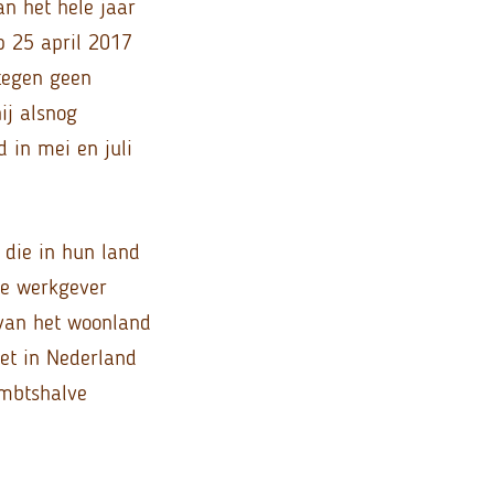
an het hele jaar
p 25 april 2017
tegen geen
ij alsnog
 in mei en juli
 die in hun land
de werkgever
 van het woonland
iet in Nederland
ambtshalve