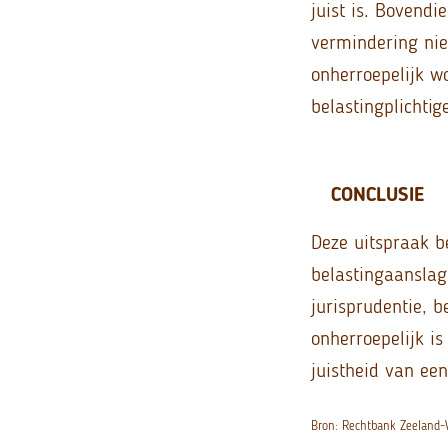
juist is. Bovend
vermindering niet
onherroepelijk w
belastingplichti
CONCLUSIE
Deze uitspraak b
belastingaanslage
jurisprudentie, 
onherroepelijk is
juistheid van ee
Bron: Rechtbank Zeeland-