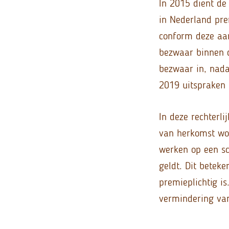
In 2015 dient de 
in Nederland prem
conform deze aan
bezwaar binnen d
bezwaar in, nada
2019 uitspraken 
In deze rechterl
van herkomst won
werken op een sc
geldt. Dit beteke
premieplichtig i
vermindering van