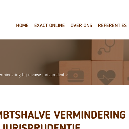
HOME
EXACT ONLINE
OVER ONS
REFERENTIES
rmindering bij nieuwe jurisprudentie
MBTSHALVE VERMINDERING 
 JURISPRUDENTIE