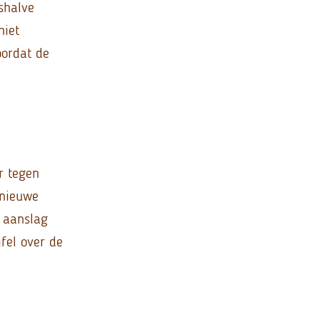
shalve
niet
oordat de
r tegen
 nieuwe
e aanslag
fel over de