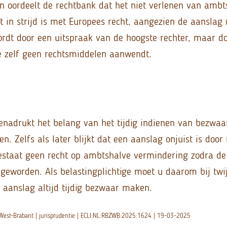
ien oordeelt de rechtbank dat het niet verlenen van ambt
 in strijd is met Europees recht, aangezien de aanslag 
ordt door een uitspraak van de hoogste rechter, maar d
ge zelf geen rechtsmiddelen aanwendt.
enadrukt het belang van het tijdig indienen van bezwaa
n. Zelfs als later blijkt dat een aanslag onjuist is door
bestaat geen recht op ambtshalve vermindering zodra d
 geworden. Als belastingplichtige moet u daarom bij twij
n aanslag altijd tijdig bezwaar maken.
West-Brabant | jurisprudentie | ECLI:NL:RBZWB:2025:1624 | 19-03-2025