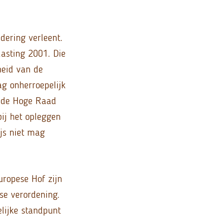
dering verleent.
lasting 2001. Die
heid van de
ag onherroepelijk
n de Hoge Raad
bij het opleggen
ijs niet mag
uropese Hof zijn
se verordening.
lijke standpunt