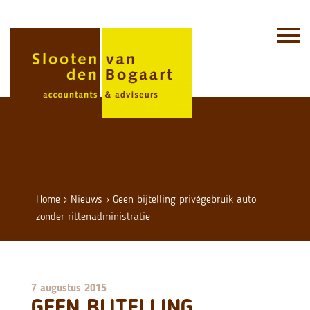
Skip
to
content
Home
›
Nieuws
›
Geen bijtelling privégebruik auto
zonder rittenadministratie
7 augustus 2015
GEEN BIJTELLING