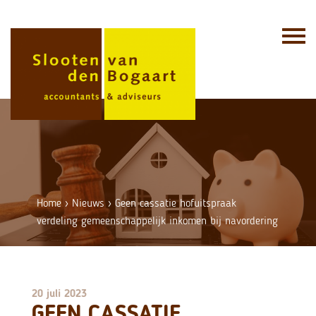
Skip
to
content
Home
›
Nieuws
›
Geen cassatie hofuitspraak
verdeling gemeenschappelijk inkomen bij navordering
20 juli 2023
GEEN CASSATIE