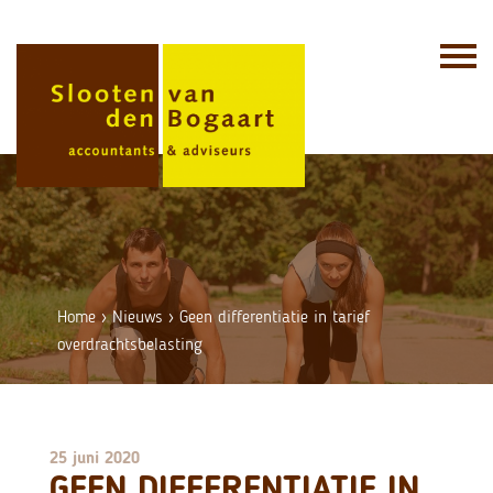
Skip
to
content
Home
›
Nieuws
›
Geen differentiatie in tarief
overdrachtsbelasting
25 juni 2020
GEEN DIFFERENTIATIE IN