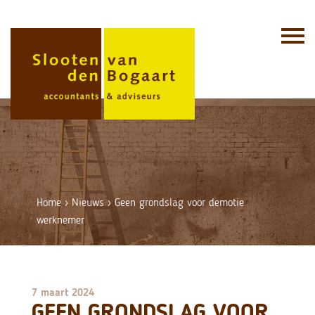
Skip
to
content
Home
›
Nieuws
›
Geen grondslag voor demotie
werknemer
7 maart 2024
GEEN GRONDSLAG VOOR