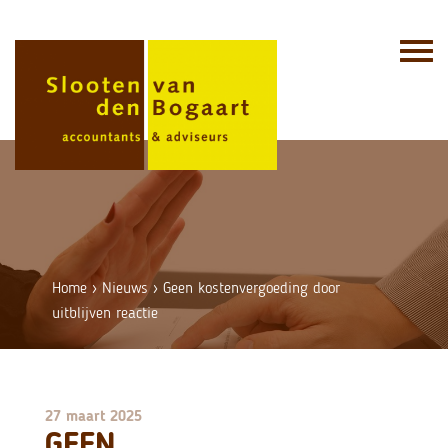
Skip
to
content
Home
›
Nieuws
›
Geen kostenvergoeding door
uitblijven reactie
27 maart 2025
GEEN