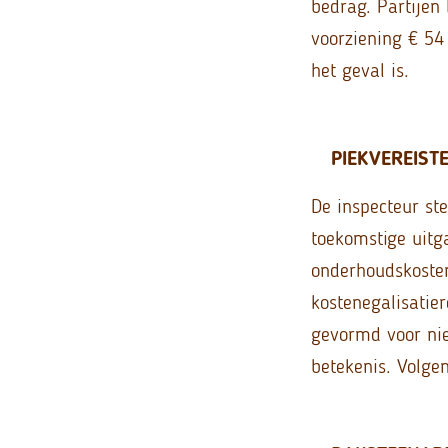
bedrag. Partijen
voorziening € 54 
het geval is.
PIEKVEREIST
De inspecteur st
toekomstige uitg
onderhoudskosten
kostenegalisatie
gevormd voor niet
betekenis. Volge