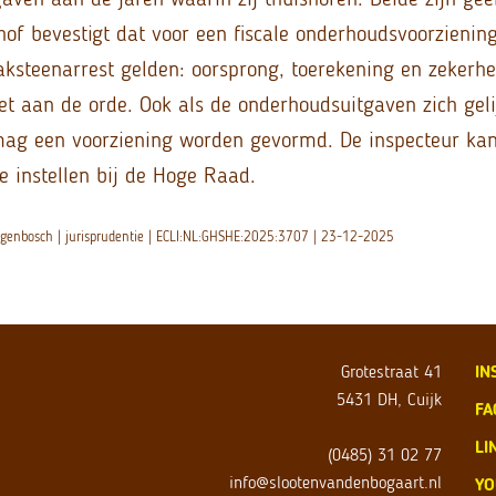
of bevestigt dat voor een fiscale onderhoudsvoorziening
Baksteenarrest gelden: oorsprong, toerekening en zekerhe
niet aan de orde. Ook als de onderhoudsuitgaven zich gel
mag een voorziening worden gevormd. De inspecteur ka
e instellen bij de Hoge Raad.
ogenbosch | jurisprudentie | ECLI:NL:GHSHE:2025:3707 | 23-12-2025
Grotestraat 41
IN
5431 DH, Cuijk
FA
LI
(0485) 31 02 77
info@slootenvandenbogaart.nl
YO