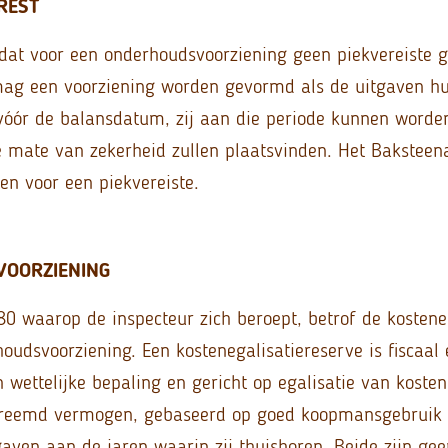
REST
 dat voor een onderhoudsvoorziening geen piekvereiste g
mag een voorziening worden gevormd als de uitgaven h
 vóór de balansdatum, zij aan die periode kunnen worde
e mate van zekerheid zullen plaatsvinden. Het Baksteen
n voor een piekvereiste.
VOORZIENING
980 waarop de inspecteur zich beroept, betrof de kostene
houdsvoorziening. Een kostenegalisatiereserve is fiscaal
 wettelijke bepaling en gericht op egalisatie van kosten
vreemd vermogen, gebaseerd op goed koopmansgebruik e
gaven aan de jaren waarin zij thuishoren. Beide zijn gee