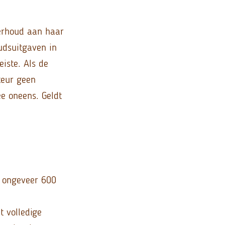
derhoud aan haar
udsuitgaven in
iste. Als de
teur geen
e oneens. Geldt
r ongeveer 600
t volledige