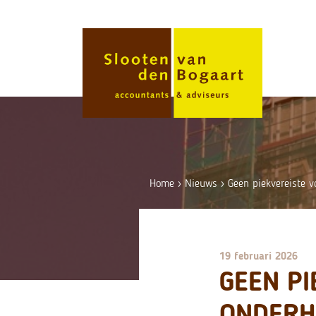
Skip
to
content
Home
›
Nieuws
›
Geen piekvereiste v
19 februari 2026
GEEN PI
ONDERH