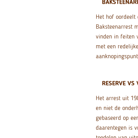
BAKSTEENAR
Het hof oordeelt
Baksteenarrest 
vinden in feiten
met een redelijk
aanknopingspunte
RESERVE VS 
Het arrest uit 1
en niet de onder
gebaseerd op een
daarentegen is 
toedelen van uit