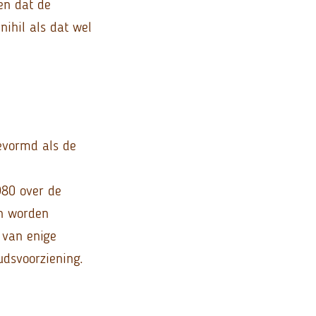
en dat de
nihil als dat wel
evormd als de
980 over de
an worden
 van enige
udsvoorziening.