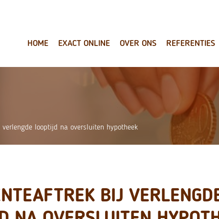
HOME
EXACT ONLINE
OVER ONS
REFERENTIES
j verlengde looptijd na oversluiten hypotheek
ENTEAFTREK BIJ VERLENGD
JD NA OVERSLUITEN HYPOT