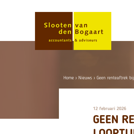
Skip
to
content
Home
›
Nieuws
›
Geen renteaftrek bi
12 februari 2026
GEEN R
LOOPTI