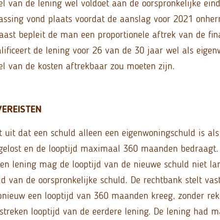
l van de lening wel voldoet aan de oorspronkelijke ei
ssing vond plaats voordat de aanslag voor 2021 onherr
aast bepleit de man een proportionele aftrek van de fin
ificeert de lening voor 26 van de 30 jaar wel als eigen
l van de kosten aftrekbaar zou moeten zijn.
VEREISTEN
 uit dat een schuld alleen een eigenwoningschuld is als
fgelost en de looptijd maximaal 360 maanden bedraagt. 
een lening mag de looptijd van de nieuwe schuld niet la
jd van de oorspronkelijke schuld. De rechtbank stelt va
pnieuw een looptijd van 360 maanden kreeg, zonder re
streken looptijd van de eerdere lening. De lening had 