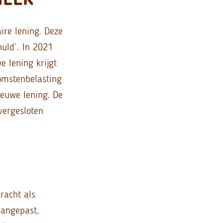
ire lening. Deze
huld’. In 2021
e lening krijgt
omstenbelasting
ieuwe lening. De
vergesloten
racht als
aangepast,