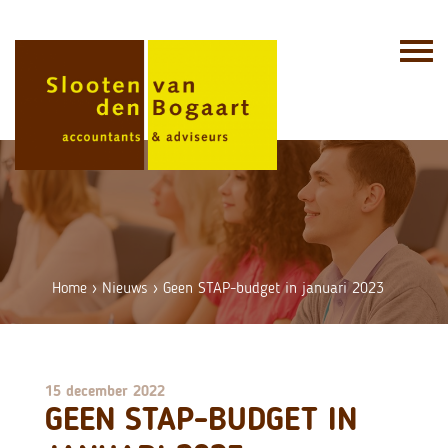
Skip
to
content
Home
›
Nieuws
›
Geen STAP-budget in januari 2023
15 december 2022
GEEN STAP-BUDGET IN