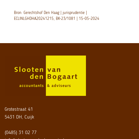
Bron: Gerechtshof Den Haag | jurisprudentie |
ECLINLGHDHA20241215, BK-23/1081 | 15-05-2024
Grotestraat 41
5431 DH, Cuijk
(0485) 31 02 77