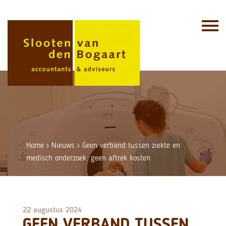
Skip
to
content
Home
›
Nieuws
›
Geen verband tussen ziekte en
medisch onderzoek: geen aftrek kosten
22 augustus 2024
GEEN VERBAND TUSSEN