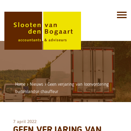
Skip
to
content
Home
›
Nieuws
›
Geen verjaring van loonvordering
buitenlandse chauffeur
7 april 2022
GEEN VERJARING VAN