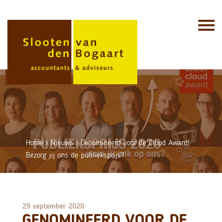
Skip
to
content
Home
›
Nieuws
›
Genomineerd voor de Cloud Award!
Bezorg jij ons de publieksprijs?
29 september 2020
GENOMINEERD VOOR DE