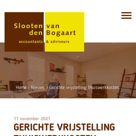
Skip
to
content
Home
›
Nieuws
›
Gerichte vrijstelling thuiswerkkosten
11 november 2021
GERICHTE VRIJSTELLING