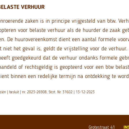
BELASTE VERHUUR
nroerende zaken is in principe vrijgesteld van btw. Ver
pteren voor belaste verhuur als de huurder de zaak geb
iten. De huurovereenkomst dient een aantal formele voo
 niet het geval is, geldt de vrijstelling voor de verhuur.
 heeft goedgekeurd dat de verhuur ondanks formele gebr
handeld of rechtsgeldig is geopteerd voor een btw belas
ient binnen een redelijke termijn na ontdekking te word
nciën | besluit | nr. 2023-26908, Stcrt. Nr. 31602 | 13-12-2023
Grotestraat 41
IN