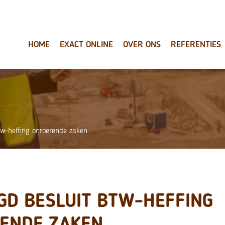
HOME
EXACT ONLINE
OVER ONS
REFERENTIES
tw-heffing onroerende zaken
GD BESLUIT BTW-HEFFING
ENDE ZAKEN