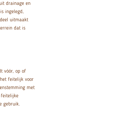
uit drainage en
is ingelegd,
 deel uitmaakt
errein dat is
t vóór, op of
et feitelijk voor
reenstemming met
eitelijke
e gebruik.