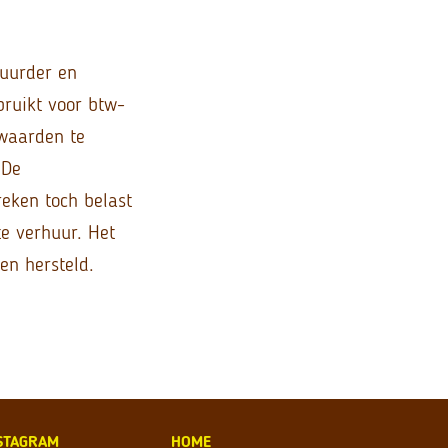
huurder en
ruikt voor btw-
rwaarden te
 De
eken toch belast
te verhuur. Het
en hersteld.
STAGRAM
HOME