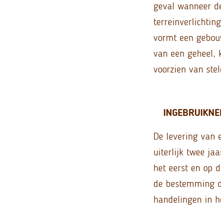
geval wanneer de
terreinverlichtin
vormt een gebouw
van een geheel, k
voorzien van stel
INGEBRUIKN
De levering van 
uiterlijk twee ja
het eerst en op
de bestemming da
handelingen in h