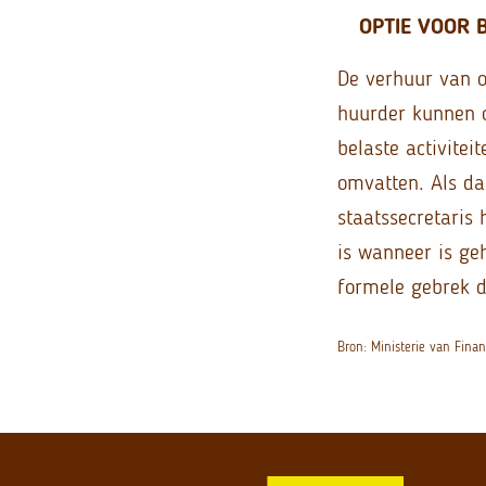
OPTIE VOOR 
De verhuur van o
huurder kunnen o
belaste activite
omvatten. Als dat
staatssecretaris
is wanneer is ge
formele gebrek d
Bron: Ministerie van Fina