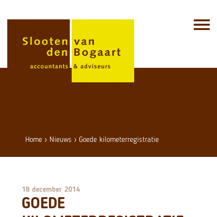
Skip
to
content
Home
›
Nieuws
›
Goede kilometerregistratie
18 december 2014
GOEDE