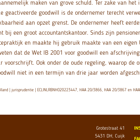
aannemelijk maken van grove schuld. Ter zake van het i
de geactiveerde goodwill is de ondernemer terecht verwe
kbaarheid aan opzet grenst. De ondernemer heeft eerde
t bij een groot accountantskantoor. Sinds zijn pensioner
tepraktijk en maakte hij gebruik maakte van een eige
eten dat de Wet IB 2001 voor goodwill een afschrijving
ar voorschrijft. Ook onder de oude regeling, waarop de 
oodwill niet in een termijn van drie jaar worden afgesch
olland | jurisprudentie | ECLINLRBNHO20223447, HAA 20/3866, HAA 20/3867 en HA
Grotestraat 41
IN
5431 DH, Cuijk
FA