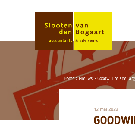
Skip
to
content
Home
›
Nieuws
›
Goodwill te snel af
12 mei 2022
GOODWI