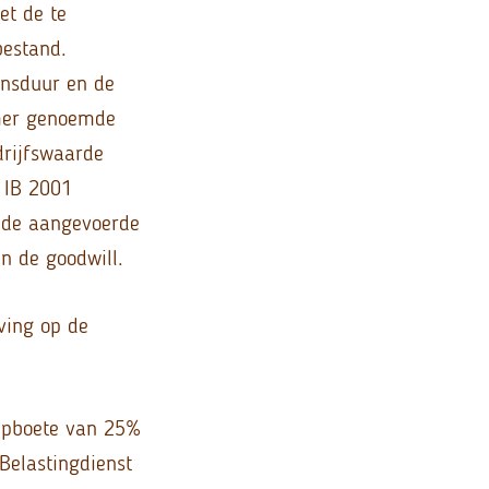
et de te
estand.
ensduur en de
emer genoemde
drijfswaarde
 IB 2001
t de aangevoerde
n de goodwill.
ving op de
ijpboete van 25%
Belastingdienst