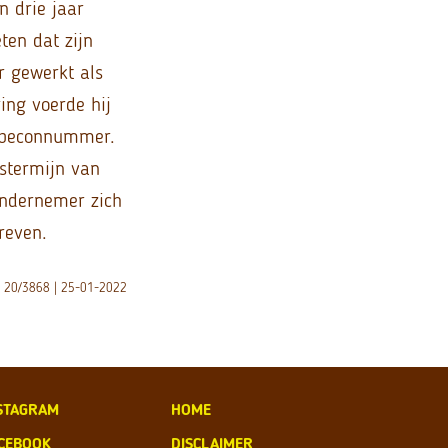
n drie jaar
ten dat zijn
r gewerkt als
ing voerde hij
n beconnummer.
stermijn van
ondernemer zich
reven.
A 20/3868 | 25-01-2022
STAGRAM
HOME
CEBOOK
DISCLAIMER