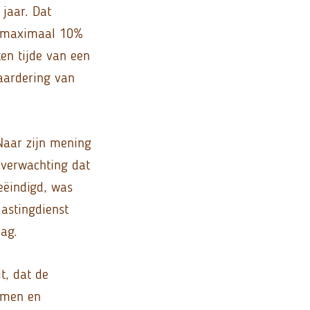
 jaar. Dat
er maximaal 10%
en tijde van een
aardering van
Naar zijn mening
 verwachting dat
eëindigd, was
astingdienst
lag.
t, dat de
omen en