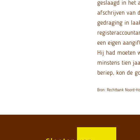
geslaagd in het 
afschrijven van 
gedraging in laa
registeraccountan
een eigen aangif
Hij had moeten w
minstens tien ja
beriep, kon de g
Bron: Rechtbank Noord-H