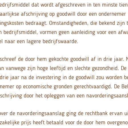
edrijfsmiddel dat wordt afgeschreven in ten minste tien
jaarlijkse afschrijving op goodwill door een ondernem
ingskosten bedraagt. Omstandigheden, die bekend zijn t
en bedrijfsmiddel, vormen geen aanleiding voor een afw
el naar een lagere bedrijfswaarde.
chreef de door hem gekochte goodwill af in drie jaar. 
an vanwege zijn hoge leeftijd en slechte gezondheid. De
rie jaar na de investering in de goodwill zou worden b
nemer op economische gronden gerechtvaardigd. De Bel
fschrijving door het opleggen van een navorderingsaans
over de navorderingsaanslag ging de rechtbank ervan ui
akelijke prijs heeft betaald voor de door hem overgen