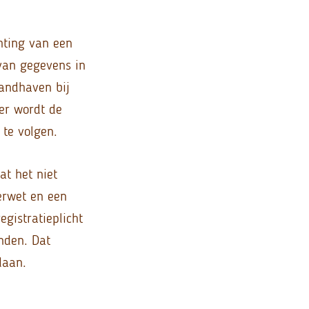
hting van een
 van gegevens in
handhaven bij
der wordt de
 te volgen.
t het niet
erwet en een
egistratieplicht
nden. Dat
daan.