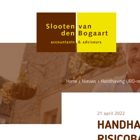
Skip
to
content
Home
›
Nieuws
›
Handhaving UBO-reg
21 april 2022
HANDHA
RISICOB