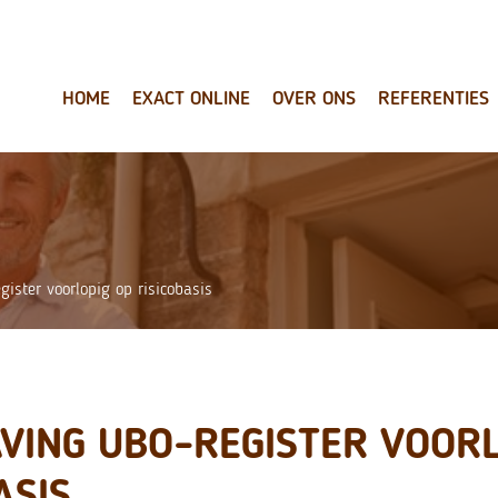
HOME
EXACT ONLINE
OVER ONS
REFERENTIES
ister voorlopig op risicobasis
VING UBO-REGISTER VOORL
ASIS