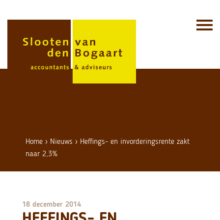
Skip
to
content
Home
›
Nieuws
›
Heffings- en invorderingsrente zakt
naar 2,3%
18 december 2014
HEFFINGS- EN